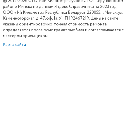
© 2012-2026 СТО 1-ый Километр - лучшее СТО в Фрунзенском
районе Минска по данным Яндекс Справочника на 2023 год.
ООО «1-й Километр» Республика Беларусь, 220055, г. Минск, ул.
Каменногорская, д. 47, оф. 1а, УНП 192467219. Цены на сайте
указаны ориентировочно, точная стоимость ремонта
определяется после осмотра автомобиля и согласовывается с
мастером приемщиком.
Карта сайта