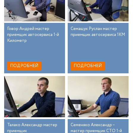
Говор Андрей мастер
Семащук Руслан мастер
приемщик автосервиса 1-й
приемщик автосервиса 1КМ
Километр
ПОДРОБНЕЙ
ПОДРОБНЕЙ
Талако Александр мастер
Семеняко Александр –
приемщик
мастер приемщик СТО 1-й