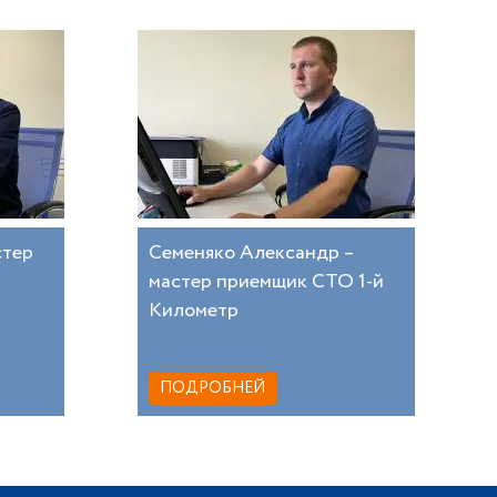
стер
Семеняко Александр –
мастер приемщик СТО 1-й
Километр
ПОДРОБНЕЙ