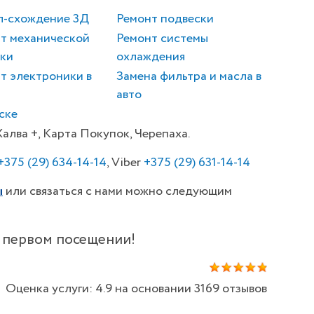
л-схождение 3Д
Ремонт подвески
т механической
Ремонт системы
ки
охлаждения
т электроники в
Замена фильтра и масла в
авто
ске
алва +, Карта Покупок, Черепаха.
+375
(29) 634-14-14
, Viber
+375
(29) 631-14-14
ы
или связаться с нами можно следующим
и первом посещении!
Оценка услуги: 4.9 на основании 3169 отзывов