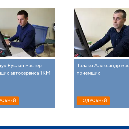
ук Руслан мастер
Талако Александр ма
щик автосервиса 1КМ
приемщик
РОБНЕЙ
ПОДРОБНЕЙ