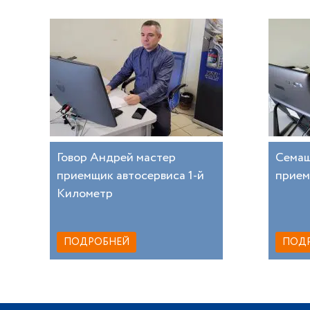
Говор Андрей мастер
Семащ
приемщик автосервиса 1-й
прием
Километр
ПОДРОБНЕЙ
ПОД