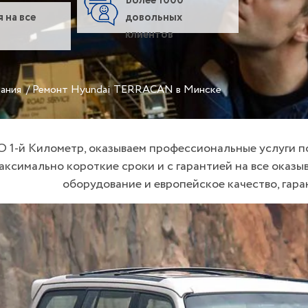
Более 1000
 на все
довольных
клиентов
вания
/
Ремонт Hyundai TERRACAN в Минске
О 1-й Километр, оказываем профессиональные услуги 
аксимально короткие сроки и с гарантией на все оказ
оборудование и европейское качество, гар