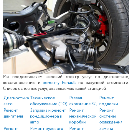
Мы предоставляем широкий спектр услуг по диагностике,
восстановлению и
ремонту Renault
по разумной стоимости.
Список основных услуг, оказываемых нашей станцией:
Диагностика
Техническое
Развал-
Ремонт
авто
обслуживание (ТО)
схождение 3Д
подвески
Ремонт
Заправка и ремонт
Ремонт
Ремонт
двигателя
кондиционера в
механической
системы
авто
коробки
охлаждения
Ремонт
Ремонт рулевого
Ремонт
Замена